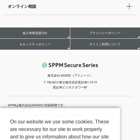
オンライン相談
個人情報保護方針
プライバシーポリシー
セキュリティポリシー
サイトご利用について
株式会社 AXSEED（アクシード）
〒150-0013 東京都渋谷区恵比寿1-19-19
恵比寿ビジネスタワー8F
SPPMは株式会社AXSEEDの登録商標です。
SPPM AIは株式会社AXSEEDの登録商標です。
Google、Android、Google Play は Google LLC の商標です。
本サイトに記載されている商品･サービス名は、各社の商標または登録商標です｡
On our website we use some cookies. These
are necessary for our site to work properly
and to give us information about how our site