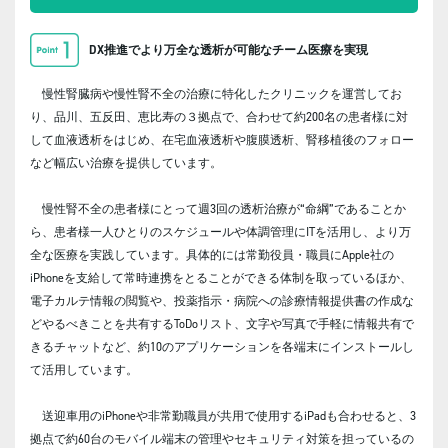
DX推進でより万全な透析が可能なチーム医療を実現
慢性腎臓病や慢性腎不全の治療に特化したクリニックを運営してお
り、品川、五反田、恵比寿の３拠点で、合わせて約200名の患者様に対
して血液透析をはじめ、在宅血液透析や腹膜透析、腎移植後のフォロー
など幅広い治療を提供しています。
慢性腎不全の患者様にとって週3回の透析治療が“命綱”であることか
ら、患者様一人ひとりのスケジュールや体調管理にITを活用し、より万
全な医療を実践しています。具体的には常勤役員・職員にApple社の
iPhoneを支給して常時連携をとることができる体制を取っているほか、
電子カルテ情報の閲覧や、投薬指示・病院への診療情報提供書の作成な
どやるべきことを共有するToDoリスト、文字や写真で手軽に情報共有で
きるチャットなど、約10のアプリケーションを各端末にインストールし
て活用しています。
送迎車用のiPhoneや非常勤職員が共用で使用するiPadも合わせると、3
拠点で約60台のモバイル端末の管理やセキュリティ対策を担っているの