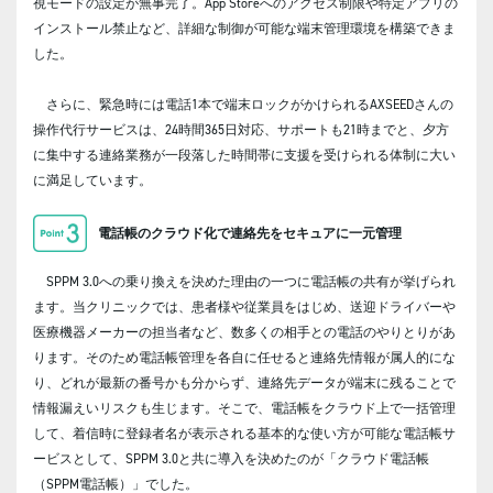
視モードの設定が無事完了。App Storeへのアクセス制限や特定アプリの
インストール禁止など、詳細な制御が可能な端末管理環境を構築できま
した。
さらに、緊急時には電話1本で端末ロックがかけられるAXSEEDさんの
操作代行サービスは、24時間365日対応、サポートも21時までと、夕方
に集中する連絡業務が一段落した時間帯に支援を受けられる体制に大い
に満足しています。
電話帳のクラウド化で連絡先をセキュアに一元管理
SPPM 3.0への乗り換えを決めた理由の一つに電話帳の共有が挙げられ
ます。当クリニックでは、患者様や従業員をはじめ、送迎ドライバーや
医療機器メーカーの担当者など、数多くの相手との電話のやりとりがあ
ります。そのため電話帳管理を各自に任せると連絡先情報が属人的にな
り、どれが最新の番号かも分からず、連絡先データが端末に残ることで
情報漏えいリスクも生じます。そこで、電話帳をクラウド上で一括管理
して、着信時に登録者名が表示される基本的な使い方が可能な電話帳サ
ービスとして、SPPM 3.0と共に導入を決めたのが「クラウド電話帳
（SPPM電話帳）」でした。