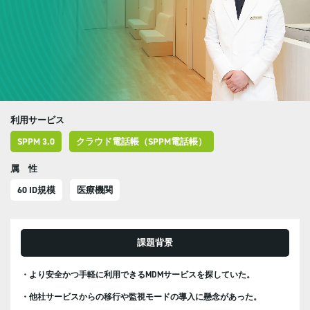
利用サービス
SPPM 3.0
クラウド電話帳（SPPM電話帳）
属 性
60 ID規模
医療機関
課題背景
・より安全かつ手軽に利用できるMDMサービスを探していた。
・他社サービスからの移行や監視モードの導入に懸念があった。