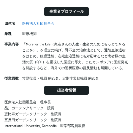
事業者プロフィール
団体名
医療法人社団麗星会
業種
医療機関
事業内容
「More for the Life（患者さんの人生・生命のためにもっとできる
ことを）」を理念に掲げ、腎不全の治療法として、通院血液透析
をはじめ、腹膜透析、在宅血液透析にも対応するなど患者様の生
活の質（QOL）を重視した医療に尽力。またカンボジアに医療拠点
を開設するなど、海外での透析医療の普及活動も展開している。
従業員数
常勤役員・職員 約25名、定期非常勤職員 約20名
担当者情報
医療法人社団麗星会 理事長
品川ガーデンクリニック 院長
恵比寿ガーデンクリニック 副院長
五反田ガーデンクリニック 副院長
International University, Cambodia 医学部客員教授