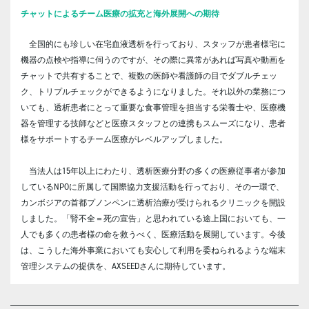
チャットによるチーム医療の拡充と海外展開への期待
全国的にも珍しい在宅血液透析を行っており、スタッフが患者様宅に
機器の点検や指導に伺うのですが、その際に異常があれば写真や動画を
チャットで共有することで、複数の医師や看護師の目でダブルチェッ
ク、トリプルチェックができるようになりました。それ以外の業務につ
いても、透析患者にとって重要な食事管理を担当する栄養士や、医療機
器を管理する技師などと医療スタッフとの連携もスムーズになり、患者
様をサポートするチーム医療がレベルアップしました。
当法人は15年以上にわたり、透析医療分野の多くの医療従事者が参加
しているNPOに所属して国際協力支援活動を行っており、その一環で、
カンボジアの首都プノンペンに透析治療が受けられるクリニックを開設
しました。「腎不全＝死の宣告」と思われている途上国においても、一
人でも多くの患者様の命を救うべく、医療活動を展開しています。今後
は、こうした海外事業においても安心して利用を委ねられるような端末
管理システムの提供を、AXSEEDさんに期待しています。