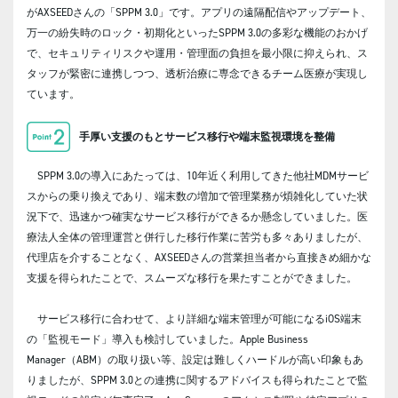
がAXSEEDさんの「SPPM 3.0」です。アプリの遠隔配信やアップデート、
万一の紛失時のロック・初期化といったSPPM 3.0の多彩な機能のおかげ
で、セキュリティリスクや運用・管理面の負担を最小限に抑えられ、ス
タッフが緊密に連携しつつ、透析治療に専念できるチーム医療が実現し
ています。
手厚い支援のもとサービス移行や端末監視環境を整備
SPPM 3.0の導入にあたっては、10年近く利用してきた他社MDMサービ
スからの乗り換えであり、端末数の増加で管理業務が煩雑化していた状
況下で、迅速かつ確実なサービス移行ができるか懸念していました。医
療法人全体の管理運営と併行した移行作業に苦労も多々ありましたが、
代理店を介することなく、AXSEEDさんの営業担当者から直接きめ細かな
支援を得られたことで、スムーズな移行を果たすことができました。
サービス移行に合わせて、より詳細な端末管理が可能になるiOS端末
の「監視モード」導入も検討していました。Apple Business
Manager（ABM）の取り扱い等、設定は難しくハードルが高い印象もあ
りましたが、SPPM 3.0との連携に関するアドバイスも得られたことで監