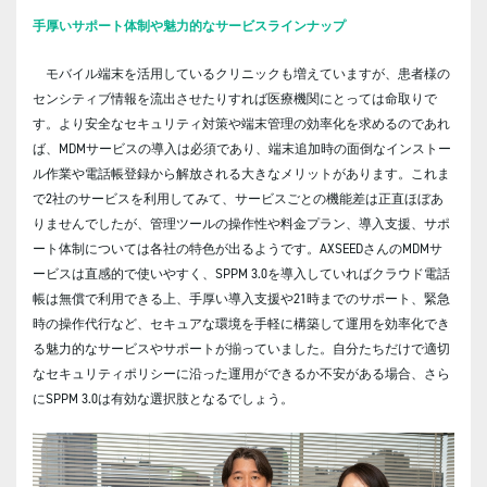
手厚いサポート体制や魅力的なサービスラインナップ
モバイル端末を活用しているクリニックも増えていますが、患者様の
センシティブ情報を流出させたりすれば医療機関にとっては命取りで
す。より安全なセキュリティ対策や端末管理の効率化を求めるのであれ
ば、MDMサービスの導入は必須であり、端末追加時の面倒なインストー
ル作業や電話帳登録から解放される大きなメリットがあります。これま
で2社のサービスを利用してみて、サービスごとの機能差は正直ほぼあ
りませんでしたが、管理ツールの操作性や料金プラン、導入支援、サポ
ート体制については各社の特色が出るようです。AXSEEDさんのMDMサ
ービスは直感的で使いやすく、SPPM 3.0を導入していればクラウド電話
帳は無償で利用できる上、手厚い導入支援や21時までのサポート、緊急
時の操作代行など、セキュアな環境を手軽に構築して運用を効率化でき
る魅力的なサービスやサポートが揃っていました。自分たちだけで適切
なセキュリティポリシーに沿った運用ができるか不安がある場合、さら
にSPPM 3.0は有効な選択肢となるでしょう。