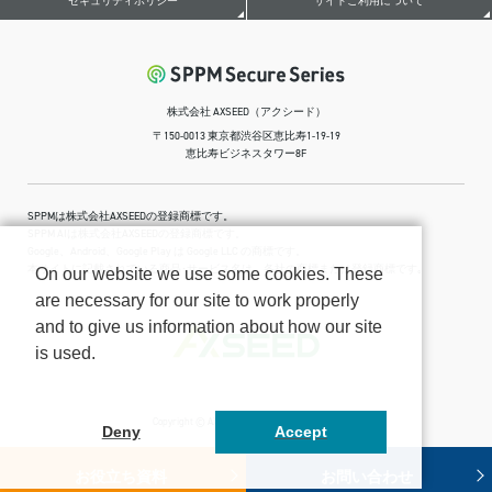
セキュリティポリシー
サイトご利用について
株式会社 AXSEED（アクシード）
〒150-0013 東京都渋谷区恵比寿1-19-19
恵比寿ビジネスタワー8F
SPPMは株式会社AXSEEDの登録商標です。
SPPM AIは株式会社AXSEEDの登録商標です。
Google、Android、Google Play は Google LLC の商標です。
本サイトに記載されている商品･サービス名は、各社の商標または登録商標です｡
On our website we use some cookies. These
are necessary for our site to work properly
and to give us information about how our site
is used.
Copyright © AXSEED Inc. All Rights Reserved.
Deny
Accept
お役立ち資料
お問い合わせ