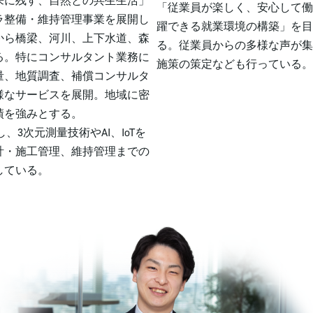
来に残す、自然との共生生活」
「従業員が楽しく、安心して働
ラ整備・維持管理事業を展開し
躍できる就業環境の構築」を目
から橋梁、河川、上下水道、森
る。従業員からの多様な声が集
る。特にコンサルタント業務に
施策の策定なども行っている。
量、地質調査、補償コンサルタ
様なサービスを展開。地域に密
績を強みとする。
、3次元測量技術やAI、IoTを
計・施工管理、維持管理までの
している。