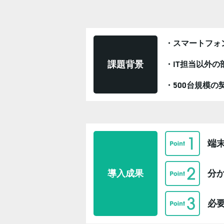
・スマートフォ
課題背景
・IT担当以外
・500台規模
端
導入成果
分
必