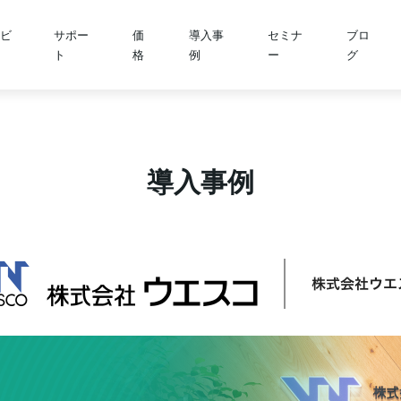
ビ
サポー
価
導入事
セミナ
ブロ
ト
格
例
ー
グ
導入事例