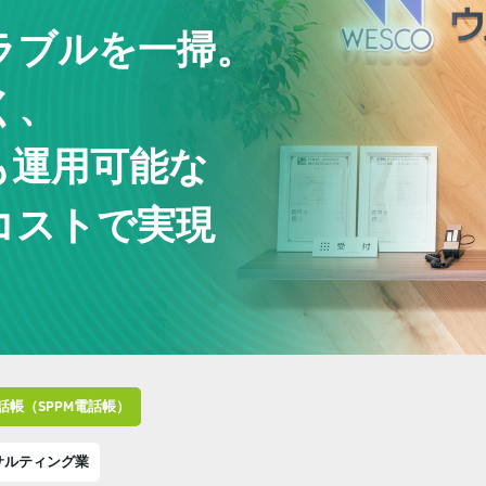
ラブルを一掃。
く、
も運用可能な
コストで実現
話帳（SPPM電話帳）
サルティング業