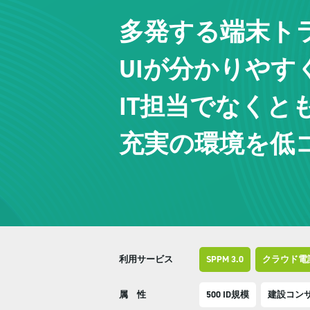
多発する端末ト
UIが分かりやす
IT担当でなくと
充実の環境を低
利用サービス
SPPM 3.0
クラウド電
属 性
500 ID規模
建設コン