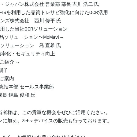
株式会社 営業部 部長 吉川 浩二 氏
キャナFISを利用した品質トレサビ強化に向けたOCR活用
式会社 西川 修平 氏
60を使用した当社OCRソリューション
ューション〜MoMavi～
ーション 島 直希 氏
管理を効率化・セキュリティ向上
ご紹介 ～
陽子
のご案内
部 セールス事業部
鍋島 俊和 氏
当者様は、この貴重な機会をぜひご活用ください。
に加え、Zebraデバイスの販売も行っております。