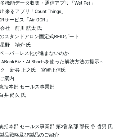
タ収集・通信アプリ「Wel Pet」
Count Things」
ス「Air OCR」
前川 航太 氏
構成のスタンドアロン固定式RFIDゲート
 禎介 氏
はなぜペーパーレス化が進まないのか
z・AI Shortsを使った解決方法の提示～
谷 正之氏 宮崎正信氏
のご案内
部 セールス事業部
 尚久 氏
セールス事業部 第2営業部 部長 谷 哲男 氏
ズ社の製品戦略及び製品のご紹介