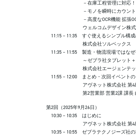
－在庫工程管理に対応！多機能デー
－モノを瞬時にカウント出来るアプリ「
－高度なOCR機能 拡張OCRサービ
ウェルコムデザイン株式会社 
11:15 – 11:35 すぐ使えるシンプル
株式会社ソルベックス 星野
11:35 – 11:55 製造・物流現場で
～ゼブラ社タブレット＋ ABookBi
株式会社エージェンテック 新
11:55 – 12:00 まとめ・次回イベント
アヴネット株式会社 第4統括本
第2営業部 営業2課 課長 白井
第2回（2025年9月26日）
10:30 – 10:35 はじめに
アヴネット株式会社 第4統括本部 
10:35 – 10:55 ゼブラテクノジー